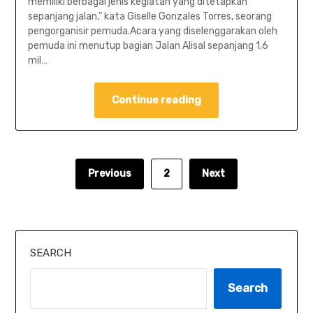
memiliki berbagai jenis kegiatan yang ditetapkan
sepanjang jalan,” kata Giselle Gonzales Torres, seorang
pengorganisir pemuda.Acara yang diselenggarakan oleh
pemuda ini menutup bagian Jalan Alisal sepanjang 1,6
mil…
Continue reading
Previous
2
Next
SEARCH
Search