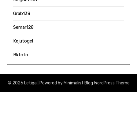
Grab138
Semar128
Kejutogel
Bktoto
© 2026 Letiga
| Powered by
Minimalist Blog
WordPress Theme