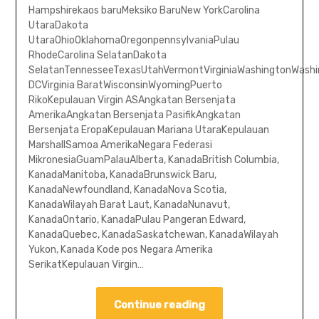
Hampshirekaos baruMeksiko BaruNew YorkCarolina
UtaraDakota
UtaraOhioOklahomaOregonpennsylvaniaPulau
RhodeCarolina SelatanDakota
SelatanTennesseeTexasUtahVermontVirginiaWashingtonWashi
DCVirginia BaratWisconsinWyomingPuerto
RikoKepulauan Virgin ASAngkatan Bersenjata
AmerikaAngkatan Bersenjata PasifikAngkatan
Bersenjata EropaKepulauan Mariana UtaraKepulauan
MarshallSamoa AmerikaNegara Federasi
MikronesiaGuamPalauAlberta, KanadaBritish Columbia,
KanadaManitoba, KanadaBrunswick Baru,
KanadaNewfoundland, KanadaNova Scotia,
KanadaWilayah Barat Laut, KanadaNunavut,
KanadaOntario, KanadaPulau Pangeran Edward,
KanadaQuebec, KanadaSaskatchewan, KanadaWilayah
Yukon, Kanada Kode pos Negara Amerika
SerikatKepulauan Virgin…
Continue reading