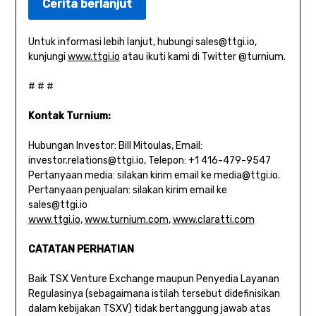
Cerita berlanjut
Untuk informasi lebih lanjut, hubungi
sales@ttgi.io
,
kunjungi
www.ttgi.io
atau ikuti kami di Twitter @turnium.
# # #
Kontak Turnium:
Hubungan Investor: Bill Mitoulas, Email:
investor.relations@ttgi.io
, Telepon: +1 416-479-9547
Pertanyaan media: silakan kirim email ke
media@ttgi.io
.
Pertanyaan penjualan: silakan kirim email ke
sales@ttgi.io
www.ttgi.io
,
www.turnium.com
,
www.claratti.com
CATATAN PERHATIAN
Baik TSX Venture Exchange maupun Penyedia Layanan
Regulasinya (sebagaimana istilah tersebut didefinisikan
dalam kebijakan TSXV) tidak bertanggung jawab atas