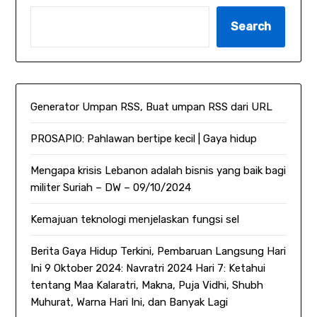
Search
Generator Umpan RSS, Buat umpan RSS dari URL
PROSAPIO: Pahlawan bertipe kecil | Gaya hidup
Mengapa krisis Lebanon adalah bisnis yang baik bagi
militer Suriah – DW – 09/10/2024
Kemajuan teknologi menjelaskan fungsi sel
Berita Gaya Hidup Terkini, Pembaruan Langsung Hari
Ini 9 Oktober 2024: Navratri 2024 Hari 7: Ketahui
tentang Maa Kalaratri, Makna, Puja Vidhi, Shubh
Muhurat, Warna Hari Ini, dan Banyak Lagi