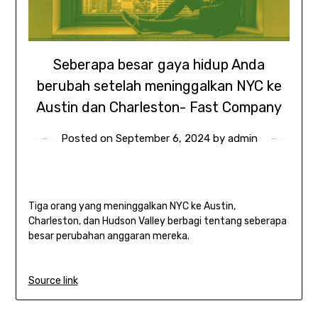
Seberapa besar gaya hidup Anda
berubah setelah meninggalkan NYC ke
Austin dan Charleston- Fast Company
Posted on
September 6, 2024
by
admin
Tiga orang yang meninggalkan NYC ke Austin,
Charleston, dan Hudson Valley berbagi tentang seberapa
besar perubahan anggaran mereka.
Source link