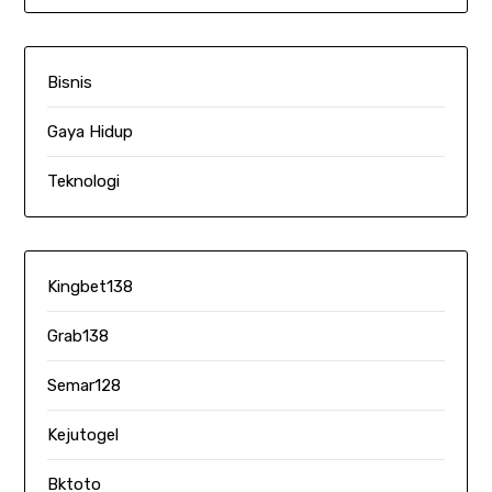
Bisnis
Gaya Hidup
Teknologi
Kingbet138
Grab138
Semar128
Kejutogel
Bktoto