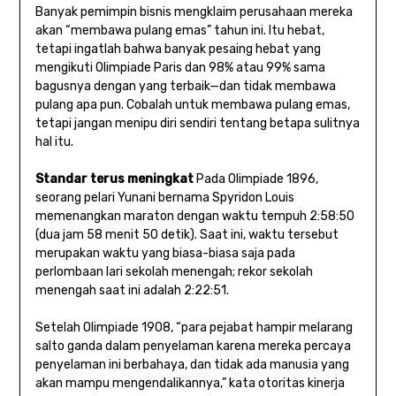
Banyak pemimpin bisnis mengklaim perusahaan mereka
akan “membawa pulang emas” tahun ini. Itu hebat,
tetapi ingatlah bahwa banyak pesaing hebat yang
mengikuti Olimpiade Paris dan 98% atau 99% sama
bagusnya dengan yang terbaik—dan tidak membawa
pulang apa pun. Cobalah untuk membawa pulang emas,
tetapi jangan menipu diri sendiri tentang betapa sulitnya
hal itu.
Standar terus meningkat
Pada Olimpiade 1896,
seorang pelari Yunani bernama Spyridon Louis
memenangkan maraton dengan waktu tempuh 2:58:50
(dua jam 58 menit 50 detik). Saat ini, waktu tersebut
merupakan waktu yang biasa-biasa saja pada
perlombaan lari sekolah menengah; rekor sekolah
menengah saat ini adalah 2:22:51.
Setelah Olimpiade 1908, “para pejabat hampir melarang
salto ganda dalam penyelaman karena mereka percaya
penyelaman ini berbahaya, dan tidak ada manusia yang
akan mampu mengendalikannya,” kata otoritas kinerja