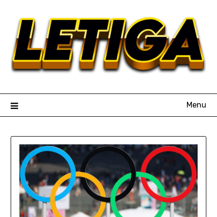
Skip
to
content
Menu