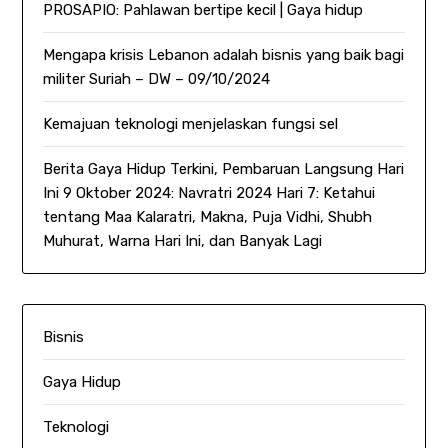
PROSAPIO: Pahlawan bertipe kecil | Gaya hidup
Mengapa krisis Lebanon adalah bisnis yang baik bagi
militer Suriah – DW – 09/10/2024
Kemajuan teknologi menjelaskan fungsi sel
Berita Gaya Hidup Terkini, Pembaruan Langsung Hari
Ini 9 Oktober 2024: Navratri 2024 Hari 7: Ketahui
tentang Maa Kalaratri, Makna, Puja Vidhi, Shubh
Muhurat, Warna Hari Ini, dan Banyak Lagi
Bisnis
Gaya Hidup
Teknologi