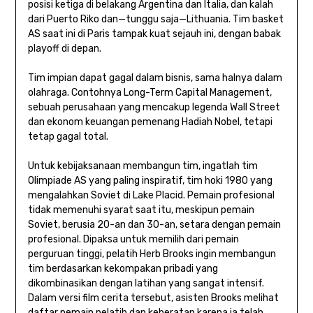
posisi ketiga di belakang Argentina dan Italia, dan kalah
dari Puerto Riko dan—tunggu saja—Lithuania. Tim basket
AS saat ini di Paris tampak kuat sejauh ini, dengan babak
playoff di depan.
Tim impian dapat gagal dalam bisnis, sama halnya dalam
olahraga. Contohnya Long-Term Capital Management,
sebuah perusahaan yang mencakup legenda Wall Street
dan ekonom keuangan pemenang Hadiah Nobel, tetapi
tetap gagal total.
Untuk kebijaksanaan membangun tim, ingatlah tim
Olimpiade AS yang paling inspiratif, tim hoki 1980 yang
mengalahkan Soviet di Lake Placid. Pemain profesional
tidak memenuhi syarat saat itu, meskipun pemain
Soviet, berusia 20-an dan 30-an, setara dengan pemain
profesional. Dipaksa untuk memilih dari pemain
perguruan tinggi, pelatih Herb Brooks ingin membangun
tim berdasarkan kekompakan pribadi yang
dikombinasikan dengan latihan yang sangat intensif.
Dalam versi film cerita tersebut, asisten Brooks melihat
daftar pemain pelatih dan keberatan karena ia telah