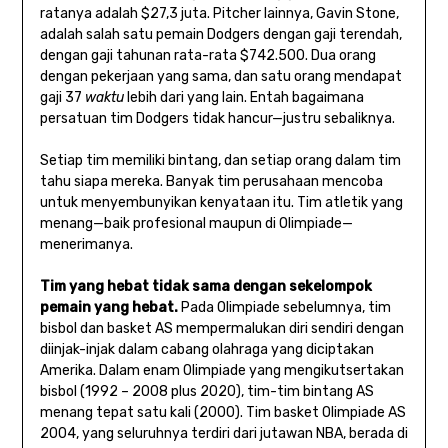
ratanya adalah $27,3 juta. Pitcher lainnya, Gavin Stone,
adalah salah satu pemain Dodgers dengan gaji terendah,
dengan gaji tahunan rata-rata $742.500. Dua orang
dengan pekerjaan yang sama, dan satu orang mendapat
gaji 37
waktu
lebih dari yang lain. Entah bagaimana
persatuan tim Dodgers tidak hancur—justru sebaliknya.
Setiap tim memiliki bintang, dan setiap orang dalam tim
tahu siapa mereka. Banyak tim perusahaan mencoba
untuk menyembunyikan kenyataan itu. Tim atletik yang
menang—baik profesional maupun di Olimpiade—
menerimanya.
Tim yang hebat tidak sama dengan sekelompok
pemain yang hebat.
Pada Olimpiade sebelumnya, tim
bisbol dan basket AS mempermalukan diri sendiri dengan
diinjak-injak dalam cabang olahraga yang diciptakan
Amerika. Dalam enam Olimpiade yang mengikutsertakan
bisbol (1992 – 2008 plus 2020), tim-tim bintang AS
menang tepat satu kali (2000). Tim basket Olimpiade AS
2004, yang seluruhnya terdiri dari jutawan NBA, berada di