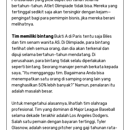
bertahun-tahun. Atlet Olimpiade tidak bisa. Mereka yang
tertinggal sedikit saja akan tersingkir dengan kejam—
pengingat bagi para pemimpin bisnis, jika mereka berani
melihatnya.
Tim memiliki bintang
Bukti A di Paris tentu saja Biles
dan tim senam wanita AS. Di Olimpiade, para bintang
terlihat oleh semua orang, dan dia akan terkenal dan
dipuji selama bertahun-tahun mendatang. Di
perusahaan, para bintang tidak selalu diperlakukan
seperti bintang. Seorang manajer pernah berkata kepada
saya, “Itu mengganggu tim. Bagaimana Anda bisa
menempatkan satu orang di samping orang lain yang
menghasilkan 50% lebih banyak?” Namun, penalaran itu
adalah masalah besar.
Untuk mengetahui alasannya, lihatlah tim olahraga
profesional. Tim yang dominan di Major League Baseball
selama dekade terakhir adalah Los Angeles Dodgers.
Salah satu pemain dengan bayaran tertinggi, Tyler
Glasnow, adalah seorang pitcher yang gaji tahunan rata-