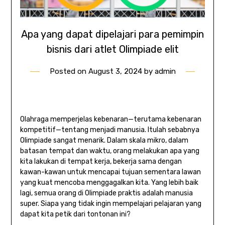
Apa yang dapat dipelajari para pemimpin
bisnis dari atlet Olimpiade elit
Posted on
August 3, 2024
by
admin
Olahraga memperjelas kebenaran—terutama kebenaran
kompetitif—tentang menjadi manusia. Itulah sebabnya
Olimpiade sangat menarik. Dalam skala mikro, dalam
batasan tempat dan waktu, orang melakukan apa yang
kita lakukan di tempat kerja, bekerja sama dengan
kawan-kawan untuk mencapai tujuan sementara lawan
yang kuat mencoba menggagalkan kita. Yang lebih baik
lagi, semua orang di Olimpiade praktis adalah manusia
super. Siapa yang tidak ingin mempelajari pelajaran yang
dapat kita petik dari tontonan ini?