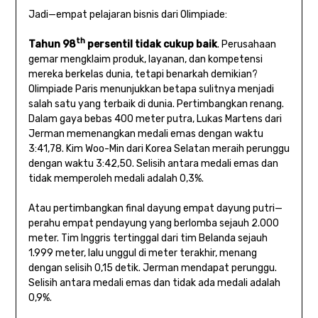
Jadi—empat pelajaran bisnis dari Olimpiade:
th
Tahun 98
persentil tidak cukup baik
. Perusahaan
gemar mengklaim produk, layanan, dan kompetensi
mereka berkelas dunia, tetapi benarkah demikian?
Olimpiade Paris menunjukkan betapa sulitnya menjadi
salah satu yang terbaik di dunia. Pertimbangkan renang.
Dalam gaya bebas 400 meter putra, Lukas Martens dari
Jerman memenangkan medali emas dengan waktu
3:41,78. Kim Woo-Min dari Korea Selatan meraih perunggu
dengan waktu 3:42,50. Selisih antara medali emas dan
tidak memperoleh medali adalah 0,3%.
Atau pertimbangkan final dayung empat dayung putri—
perahu empat pendayung yang berlomba sejauh 2.000
meter. Tim Inggris tertinggal dari tim Belanda sejauh
1.999 meter, lalu unggul di meter terakhir, menang
dengan selisih 0,15 detik. Jerman mendapat perunggu.
Selisih antara medali emas dan tidak ada medali adalah
0,9%.