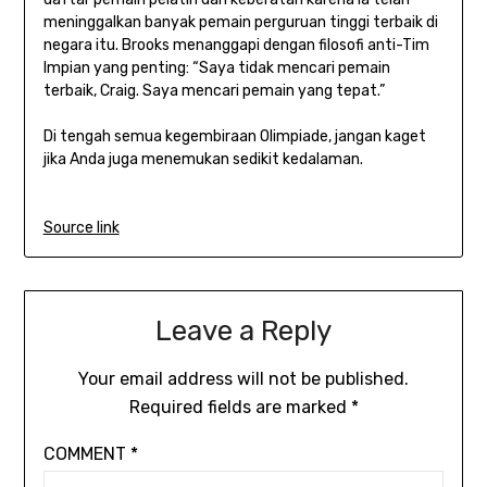
meninggalkan banyak pemain perguruan tinggi terbaik di
negara itu. Brooks menanggapi dengan filosofi anti-Tim
Impian yang penting: “Saya tidak mencari pemain
terbaik, Craig. Saya mencari pemain yang tepat.”
Di tengah semua kegembiraan Olimpiade, jangan kaget
jika Anda juga menemukan sedikit kedalaman.
Source link
Leave a Reply
Your email address will not be published.
Required fields are marked
*
COMMENT
*