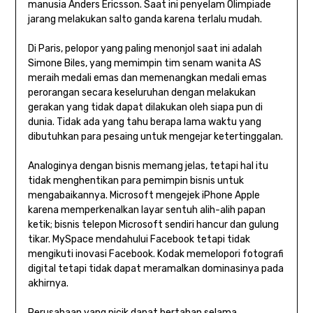
manusia Anders Ericsson. Saat ini penyelam Olimpiade
jarang melakukan salto ganda karena terlalu mudah.
Di Paris, pelopor yang paling menonjol saat ini adalah
Simone Biles, yang memimpin tim senam wanita AS
meraih medali emas dan memenangkan medali emas
perorangan secara keseluruhan dengan melakukan
gerakan yang tidak dapat dilakukan oleh siapa pun di
dunia. Tidak ada yang tahu berapa lama waktu yang
dibutuhkan para pesaing untuk mengejar ketertinggalan.
Analoginya dengan bisnis memang jelas, tetapi hal itu
tidak menghentikan para pemimpin bisnis untuk
mengabaikannya. Microsoft mengejek iPhone Apple
karena memperkenalkan layar sentuh alih-alih papan
ketik; bisnis telepon Microsoft sendiri hancur dan gulung
tikar. MySpace mendahului Facebook tetapi tidak
mengikuti inovasi Facebook. Kodak memelopori fotografi
digital tetapi tidak dapat meramalkan dominasinya pada
akhirnya.
Perusahaan yang picik dapat bertahan selama