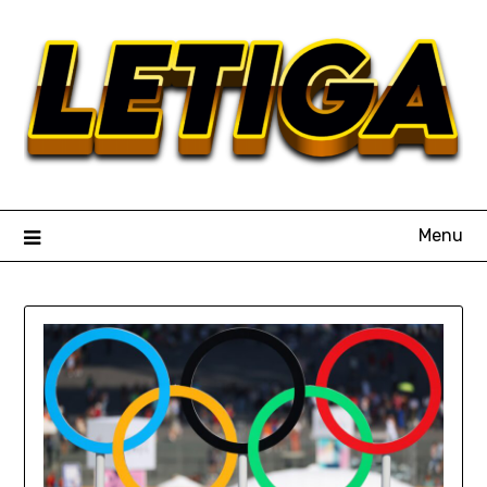
Skip
to
content
Menu