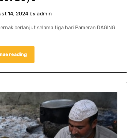
st 14, 2024
by
admin
rnak berlanjut selama tiga hari Pameran DAGING
nue reading