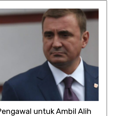
Pengawal untuk Ambil Alih