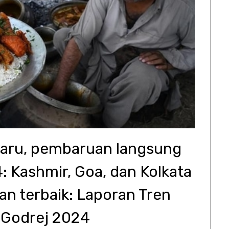
rbaru, pembaruan langsung
4: Kashmir, Goa, dan Kolkata
an terbaik: Laporan Tren
Godrej 2024