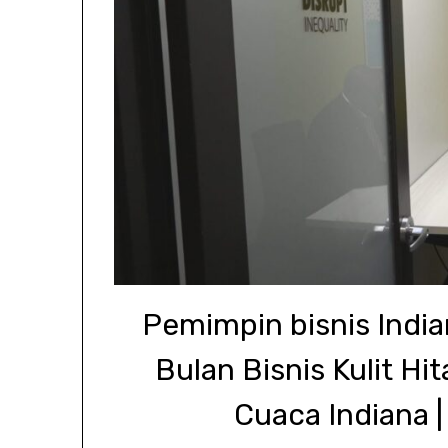
Pemimpin bisnis India
Bulan Bisnis Kulit Hit
Cuaca Indiana |