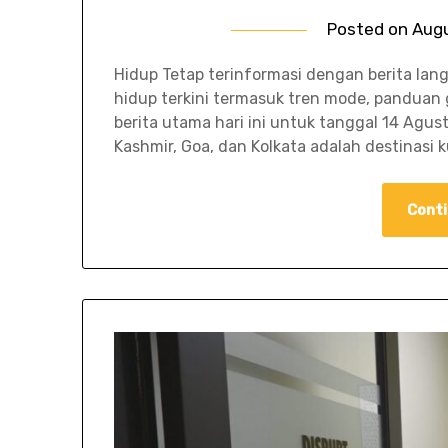
Posted on
Augu
Hidup Tetap terinformasi dengan berita lang
hidup terkini termasuk tren mode, panduan 
berita utama hari ini untuk tanggal 14 Agus
Kashmir, Goa, dan Kolkata adalah destinasi k
Conti