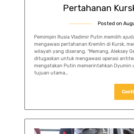
Pertahanan Kurs
Posted on
Augu
Pemimpin Rusia Vladimir Putin memilih aju
mengawasi pertahanan Kremlin di Kursk, m
wilayah yang diserang. “Memang, Aleksey 
ditugaskan untuk mengawasi operasi antitero
mengatakan Putin memerintahkan Dyumin un
tujuan utama…
Conti