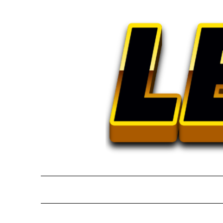
Skip
to
content